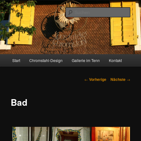
Zum
Inhalt
Such
wechseln
Gallerie im Tenn
Hauptmenü
Start
Chromstahl-Design
Gallerie im Tenn
Kontakt
Artikelnavigation
←
Vorherige
Nächste
→
Bad