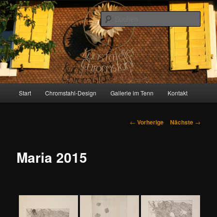
Zum
Inhalt
Such
wechseln
Gallerie im Tenn
Hauptmenü
Start
Chromstahl-Design
Gallerie im Tenn
Kontakt
Artikelnavigation
←
Vorherige
Nächste
→
Maria 2015