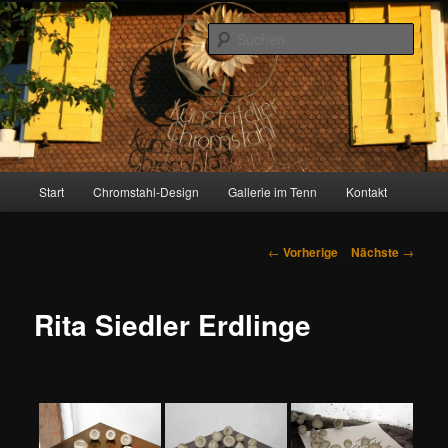
Zum
Inhalt
Such
wechseln
Gallerie im Tenn
Hauptmenü
Start
Chromstahl-Design
Gallerie im Tenn
Kontakt
Artikelnavigation
←
Vorherige
Nächste
→
Rita Siedler Erdlinge