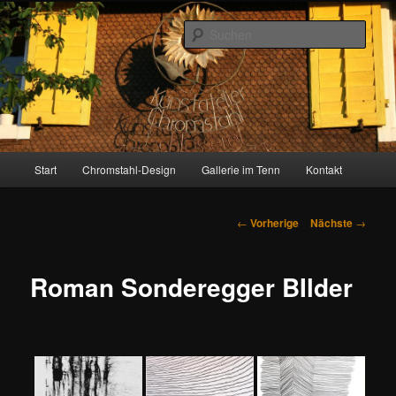
Zum
Inhalt
Such
wechseln
Gallerie im Tenn
Hauptmenü
Start
Chromstahl-Design
Gallerie im Tenn
Kontakt
Artikelnavigation
←
Vorherige
Nächste
→
Roman Sonderegger BIlder