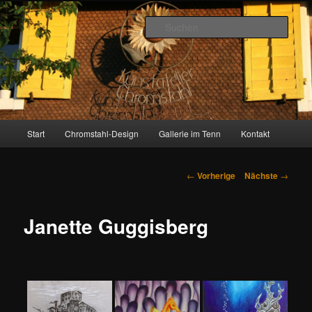
Zum
Inhalt
Such
wechseln
Gallerie im Tenn
Hauptmenü
Start
Chromstahl-Design
Gallerie im Tenn
Kontakt
Artikelnavigation
←
Vorherige
Nächste
→
Janette Guggisberg