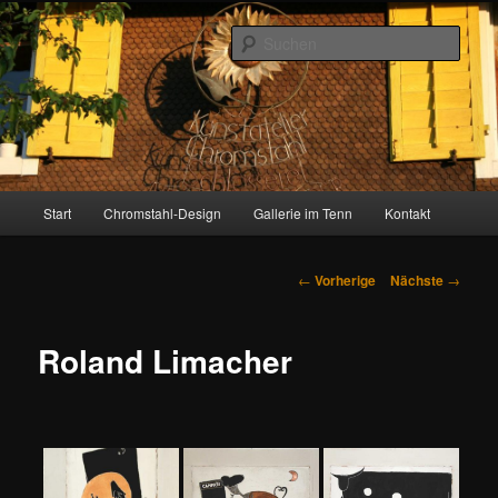
Zum
Inhalt
Such
wechseln
Gallerie im Tenn
Hauptmenü
Start
Chromstahl-Design
Gallerie im Tenn
Kontakt
Artikelnavigation
←
Vorherige
Nächste
→
Roland Limacher