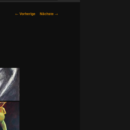
Artikelnavigation
←
Vorherige
Nächste
→